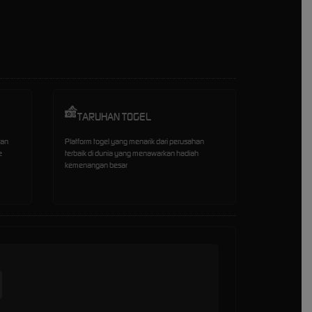
TARUHAN TOGEL
aan
Platform togel yang menarik dari perusahan
e
terbaik di dunia yang menawarkan hadiah
kemenangan besar