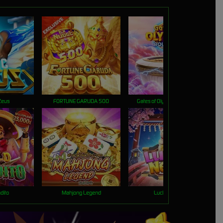
Zeus
FORTUNE GARUDA 500
Gates of Olympus Roulette
dito
Mahjong Legend
Lucky Neko