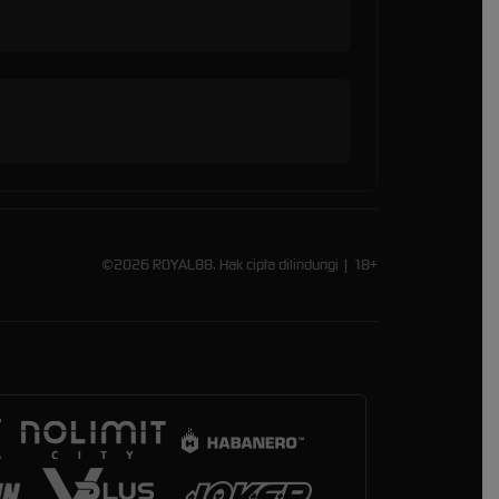
©2026 ROYAL88. Hak cipta dilindungi | 18+