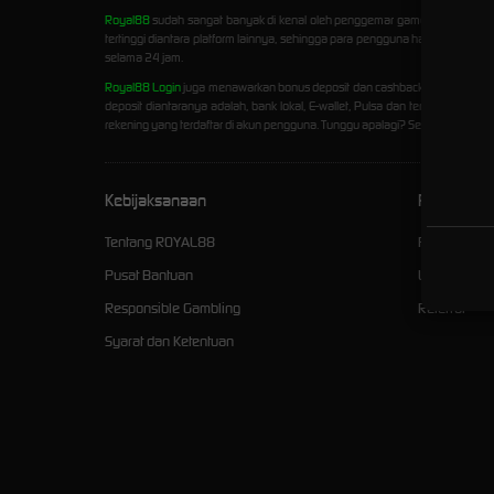
Royal88
sudah sangat banyak di kenal oleh penggemar game online dikarena
tertinggi diantara platform lainnya, sehingga para pengguna hanya perlu me
selama 24 jam.
Royal88 Login
juga menawarkan bonus deposit dan cashback untuk semua me
deposit diantaranya adalah, bank lokal, E-wallet, Pulsa dan tentunya QRI
rekening yang terdaftar di akun pengguna. Tunggu apalagi? Segera daftarkan
Kebijaksanaan
Platform
Tentang ROYAL88
Promosi
Pusat Bantuan
Loyalty
Responsible Gambling
Referral
Syarat dan Ketentuan