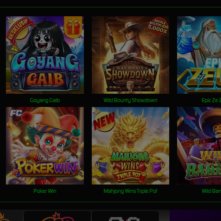
Goyang Gaib
Wild Bounty Showdown
Epic Ze 
Poker Win
Mahjong Wins Triple Pot
Wild Ban