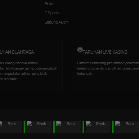
Poker
E-Sports
Sabung Ayam
UHAN OLAHRAGA
TARUHAN LIVE KASINO
k Gaming Platform Terbaik
Platform Pilihan bagi perusahaan-perusah
an lebih banyak game, odds yang lebih
terbaik di dunia, dengan pilihan variasi gam
an menyediakan pilihan yang lebih
terbanyak
ntuk pemain.