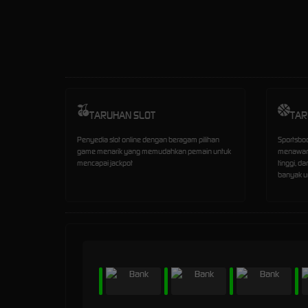
TARUHAN SLOT
TAR
Penyedia slot online dengan beragam pilihan
Sportsboo
game menarik yang memudahkan pemain untuk
menawark
mencapai jackpot
tinggi, d
banyak u