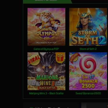
Gates of Olympus POP
Storm of Seth 2
Mahjong Wins 3 – Black Scatter
Sweet Bonanza 2500