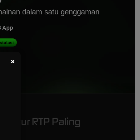
P
rmainan dalam satu genggaman
 App
stalasi
×
n Fitur RTP Paling