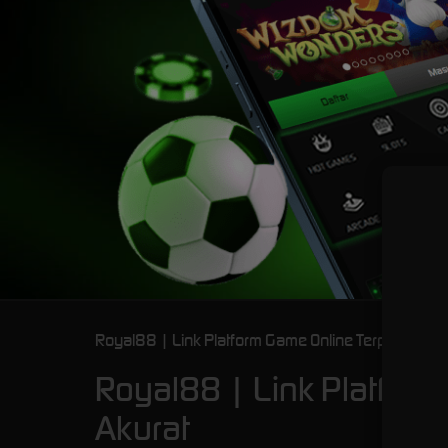
sampoe****7
IDR
490,240.00
Gates of Olympus™
bel****6
IDR
444,850.00
Gates of Olympus™
sampoe****7
IDR
425,120.00
Gates of Olympus™
newi****h
IDR
417,800.00
Mahjong Wins 2
u***3
IDR
411,390.00
Mahjong Wins 2
Royal88 | Link Platform Game Online Terpercaya D
Royal88 | Link Platform
Akurat