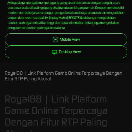
Menyediakan pengalaman pengguna yang cepat dan lancar dengan banyak acara
dan pasar berkualitas tinggi yang disajikan dalam UI yang ramah. Dengan kombinasi UI
modern dan bekerja sama dengan penyedia data olahraga utama untuk menyediakan
umpan data resmi tercepat, IM (Inplay Matrix) SPORTS tidak hanya menyediakan
taruhan olahraga berkualitas tinggi dan dapat diandalkan, tetapi juga menyediakan
pengalaman taruhan olahraga kelas dunia.
Mobile View
Desktop View
Royal88 | Link Platform Game Online Terpercaya Dengan
Fitur RTP Paling Akurat
Royal88 | Link Platform
Game Online Terpercaya
Dengan Fitur RTP Paling