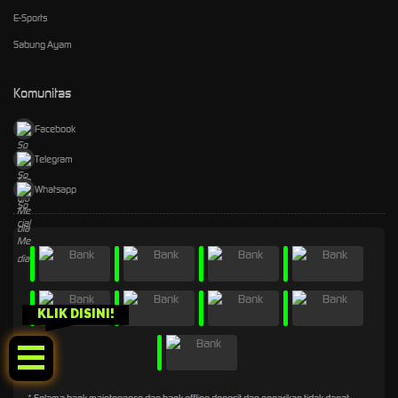
E-Sports
Sabung Ayam
Komunitas
Facebook
Telegram
Whatsapp
KLIK DISINI!
* Selama bank maintenance dan bank offline deposit dan penarikan tidak dapat