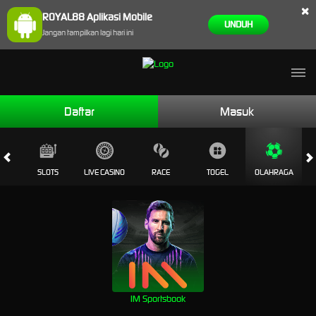
×
ROYAL88 Aplikasi Mobile
UNDUH
Jangan tampilkan lagi hari ini
Daftar
Masuk
MES
SLOTS
LIVE CASINO
RACE
TOGEL
OLAHRAGA
C
IM Sportsbook